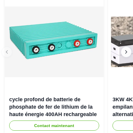
cycle profond de batterie de
3KW 4K
phosphate de fer de lithium de la
empilan
haute énergie 400AH rechargeable
alternat
l'énerg
Contact maintenant