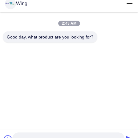
Wing
Produits
Vidéos
Le Spectacle VR
2:43 AM
À Propos De Nous
Good day, what product are you looking for?
Visite De L'usine
Contrôle De La Qualité
Nous Contacter
Demandez Un Devis
Zhejiang GBS Energy Co., Ltd.
86-574-58122572
winglan@gbsystem.com
Follow Us
© 2026 Zhejiang GBS Energy Co., Ltd.. All Rights Reserved.