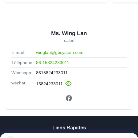
Ms. Wing Lan
sales
E-mail:
winglan@gbsystem.com
Téléphone:
86-15824233011
Whatsapp:
8615824233011
wechat:
15824233011
Liens Rapides
À La Maison