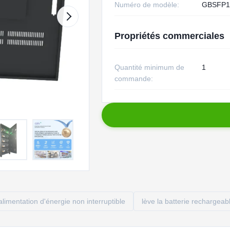
Numéro de modèle:
GBSFP1
Propriétés commerciales
Quantité minimum de
1
commande:
'alimentation d'énergie non interruptible
lève la batterie rechargeab