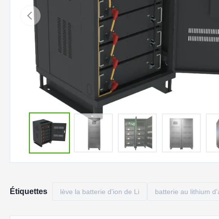
Étiquettes
lève la batterie d'ion de Li
batterie au lithium d