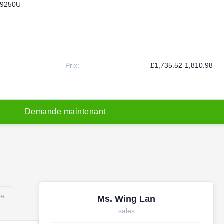
9250U
Prix:
£1,735.52-1,810.98
D
e
m
a
n
d
e
m
a
i
n
t
e
n
a
n
t
le
Ms. Wing Lan
sales