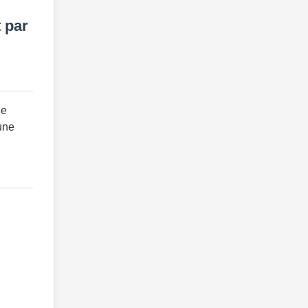
 par
ge
une