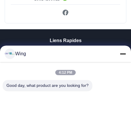
Liens Rapides
À La Maison
Wing
Produits
Vidéos
Le Spectacle VR
4:12 PM
À Propos De Nous
Good day, what product are you looking for?
Visite De L'usine
Contrôle De La Qualité
Nous Contacter
Demandez Un Devis
Zhejiang GBS Energy Co., Ltd.