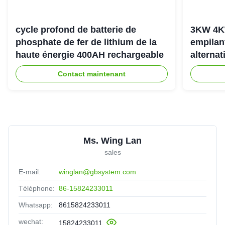
cycle profond de batterie de
3KW 4K
phosphate de fer de lithium de la
empilan
haute énergie 400AH rechargeable
alternat
l'énerg
Contact maintenant
Ms. Wing Lan
sales
E-mail:
winglan@gbsystem.com
Téléphone:
86-15824233011
Whatsapp:
8615824233011
wechat:
15824233011