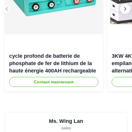
cycle profond de batterie de
3KW 4K
phosphate de fer de lithium de la
empilan
haute énergie 400AH rechargeable
alternat
l'énerg
Contact maintenant
Ms. Wing Lan
sales