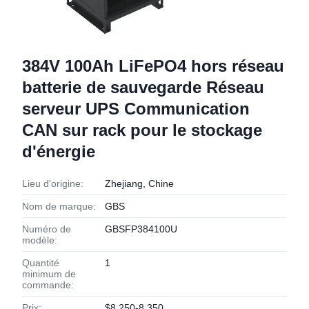
384V 100Ah LiFePO4 hors réseau
batterie de sauvegarde Réseau
serveur UPS Communication
CAN sur rack pour le stockage
d'énergie
Lieu d'origine:
Zhejiang, Chine
Nom de marque:
GBS
Numéro de
GBSFP384100U
modèle:
Quantité
1
minimum de
commande:
Prix:
$8,250-8,350