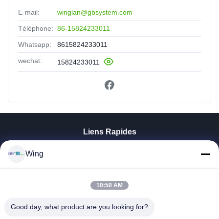
E-mail:
winglan@gbsystem.com
Téléphone:
86-15824233011
Whatsapp:
8615824233011
wechat:
15824233011
Liens Rapides
À La Maison
Wing
Produits
Vidéos
10:50 AM
Le Spectacle VR
À Propos De Nous
Good day, what product are you looking for?
Visite De L'usine