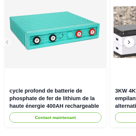
cycle profond de batterie de
3KW 4K
phosphate de fer de lithium de la
empilan
haute énergie 400AH rechargeable
alternat
l'énerg
Contact maintenant