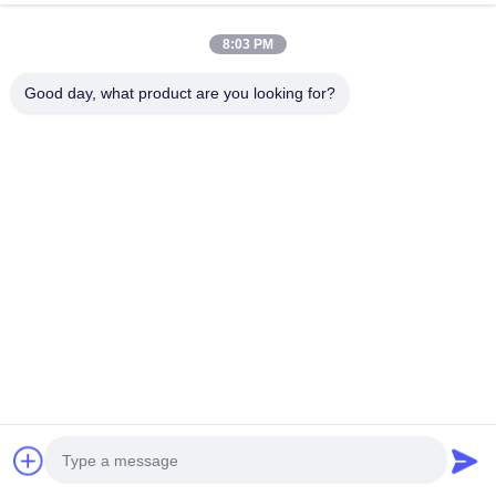
Vidéos
8:03 PM
Le Spectacle VR
À Propos De Nous
Good day, what product are you looking for?
Visite De L'usine
Contrôle De La Qualité
Nous Contacter
Demandez Un Devis
Zhejiang GBS Energy Co., Ltd.
86-574-58122572
winglan@gbsystem.com
Follow Us
© 2026 Zhejiang GBS Energy Co., Ltd.. All Rights Reserved.