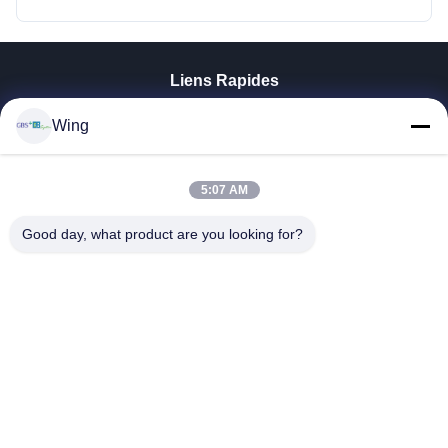
Liens Rapides
À La Maison
Wing
Produits
Vidéos
Le Spectacle VR
5:07 AM
À Propos De Nous
Good day, what product are you looking for?
Visite De L'usine
Contrôle De La Qualité
Nous Contacter
Demandez Un Devis
Zhejiang GBS Energy Co., Ltd.
86-574-58122572
winglan@gbsystem.com