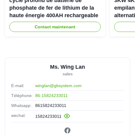
cycle profond de batterie de
3KW 4K
phosphate de fer de lithium de la
empilan
haute énergie 400AH rechargeable
alternat
l'énerg
Contact maintenant
Ms. Wing Lan
sales
E-mail:
winglan@gbsystem.com
Téléphone:
86-15824233011
Whatsapp:
8615824233011
wechat:
15824233011