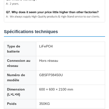
Spécifications techniques
Type de
LiFePO4
batterie
Connexion au
Hors réseau
réseau
Numéro de
GBSFP38450U
modèle
Dimension
600 × 600 × 2100 mm
(L×L×H)
Poids
350KG