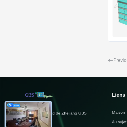
Previo
Liens
Maison
Énergie Cie., Ltd de Zhejiang GBS.
Au sujet