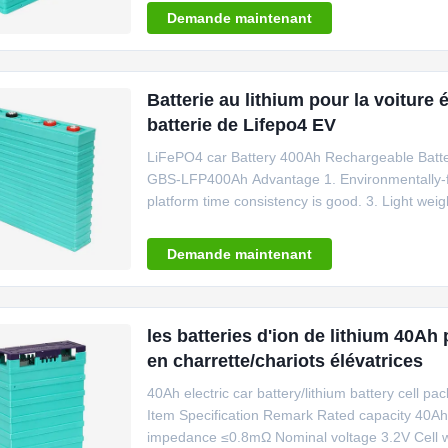
capacity decreases to over 78% under 0°C and
Demande maintenant
Batterie au lithium pour la voiture
batterie de Lifepo4 EV
LiFePO4 car Battery 400Ah Rechargeable Batte
GBS-LFP400Ah Advantage 1. Environmentally-frie
platform time consistency is good. 3. Light weigh
2000 times which is 7-8 times of SLA. 5. Extreme
CE, ROHS, and SGS approval. 7. Customized
Demande maintenant
les batteries d'ion de lithium 40Ah 
en charrette/chariots élévatrices
40Ah electric car battery/lithium battery cell 
Item Specification Remark Rated capacity 40Ah
impedance ≤0.8mΩ Nominal voltage 3.2V Cell w