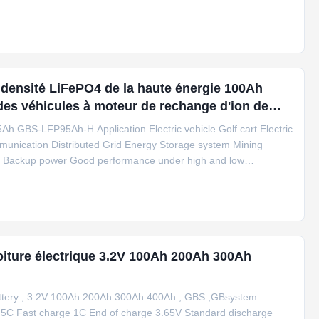
andard charge method Constant current 10A Charge voltage
A Charge voltage
la densité LiFePO4 de la haute énergie 100Ah
e des véhicules à moteur de rechange d'ion de
5Ah GBS-LFP95Ah-H Application Electric vehicle Golf cart Electric
communication Distributed Grid Energy Storage system Mining
e Backup power Good performance under high and low
e life time; No pollution during manufacture. Intelligent
 Clear Visual
 voiture électrique 3.2V 100Ah 200Ah 300Ah
r battery , 3.2V 100Ah 200Ah 300Ah 400Ah , GBS ,GBsystem
5C Fast charge 1C End of charge 3.65V Standard discharge