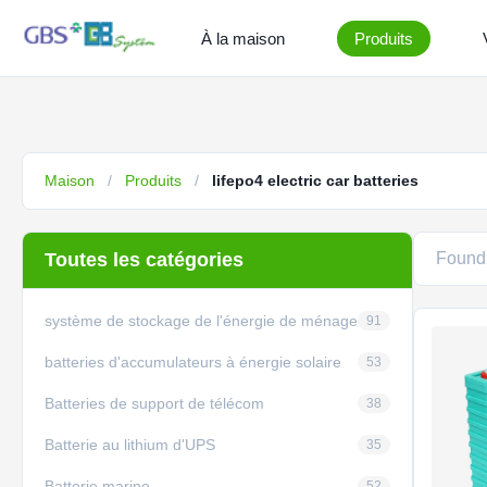
À la maison
Produits
Maison
/
Produits
/
lifepo4 electric car batteries
Toutes les catégories
Foun
système de stockage de l'énergie de ménage
91
batteries d'accumulateurs à énergie solaire
53
Batteries de support de télécom
38
Batterie au lithium d'UPS
35
Batterie marine
52