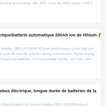
Working temperature -20～65℃ Cycle life 3000 cycles ( 0.5C )
erformance: 1. Output with high magnification: instant impulse
od performance under
ctrique/batterie automatique 200Ah ion de lithium
ctric vehicles GBS-LFP200Ah-B Good performance under high and
cycle life time;No pollution during manufacture. Higher energy
f lead-acid batteries. Environmentally friendly, non-toxic, non-
 2000 times cycle-life. Extremely safe, no explosion, no fire
tobus électrique, longue durée de batteries de la
ry/ lifepo4 battery for electric vehicles GBS-LFP100Ah Good