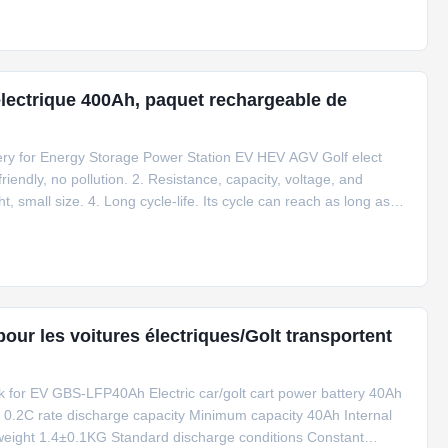
 discharge
 électrique 400Ah, paquet rechargeable de
ry for Energy Storage Power Station EV HEV AGV Golf elect
ndly, no pollution. 2. Resistance, capacity, voltage, and
t, small size. 4. Long cycle-life. Its cycle can reach as long as
ly high rate capability. 6. Quality and security guaranteed, with
pour les voitures électriques/Golt transportent
pack for EV GBS-LFP40Ah Electric car/golt cart power battery 40Ah
 0.2C rate discharge capacity Minimum capacity 40Ah Internal
eight 1.4±0.1KG Standard discharge conditions Constant