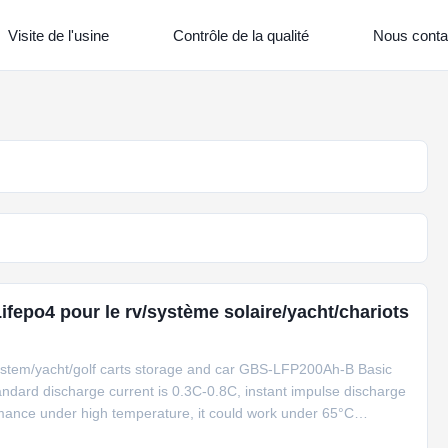
Visite de l'usine
Contrôle de la qualité
Nous conta
Lifepo4 pour le rv/système solaire/yacht/chariots
 system/yacht/golf carts storage and car GBS-LFP200Ah-B Basic
andard discharge current is 0.3C-0.8C, instant impulse discharge
rmance under high temperature, it could work under 65°C
 good. (3) Good performance under low temperature.discharge