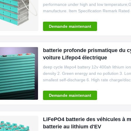
performance under high and low temperature;Go
manufacture. Item Specification Remark Rated 
100Ah Internal impedance ≤2.8mΩ Nominal volt
Constant current 50A End-of-discharge voltage
Demande maintenant
batterie profonde prismatique du cy
voiture Lifepo4 électrique
deep cycle lifepo4 battery 12v 400ah lithium io
density 2. Green energy and no pollution 3. Lon
smallest self-discharge 6. High rate charge/di
discharge current is 0.3C-0.8C, instant impuls
under high temperature, it could work under
Demande maintenant
LiFePO4 batterie des véhicules à mo
batterie au lithium d'EV