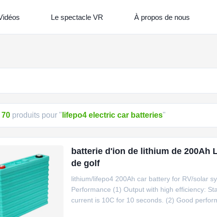
Vidéos
Le spectacle VR
À propos de nous
d
70
produits pour "
lifepo4 electric car batteries
"
batterie d'ion de lithium de 200Ah 
de golf
lithium/lifepo4 200Ah car battery for RV/solar
Performance (1) Output with high efficiency: St
current is 10C for 10 seconds. (2) Good perfo
temperature.The battery structure is safe and