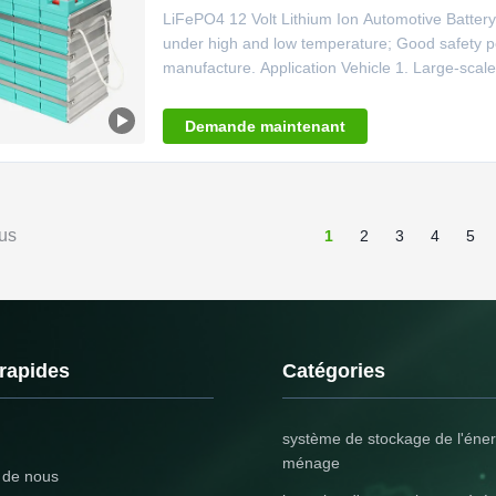
LiFePO4 12 Volt Lithium Ion Automotive Battery
under high and low temperature; Good safety pe
manufacture. Application Vehicle 1. Large-scale el
hybrid cars. 2. Light electric car: e-bike, scooter,
sightseeing car. 3. Remote control
Demande maintenant
us
1
2
3
4
5
 rapides
Catégories
système de stockage de l'éner
ménage
 de nous