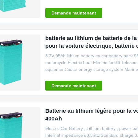
current 20A End-of-discharge voltage 2.5V St
3.55V Fast charge method Constant current 40
Demande maintenant
batterie au lithium de batterie de 
pour la voiture électrique, batteri
lithium
3.2V 95Ah lithium battery ev car battery pack 9
motorcycle Electric boat Electric forklift Tele
equipment Solar energy storage system Marin
temperature; Good safety performance; Good cycl
Production Line Automatic Warehousing System
Demande maintenant
Batterie au lithium légère pour la
400Ah
Electric Car Battery , Lithium battery , powe
Internal impedance ≤0.5mΩ Standard charge 0.