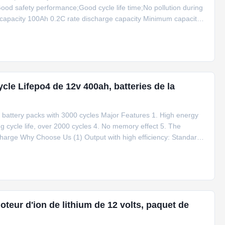
od safety performance;Good cycle life time;No pollution during
capacity 100Ah 0.2C rate discharge capacity Minimum capacity
age 12V Cell weight 12.4kg±200g Standard discharge conditions
 11.2V
cle Lifepo4 de 12v 400ah, batteries de la
n battery packs with 3000 cycles Major Features 1. High energy
g cycle life, over 2000 cycles 4. No memory effect 5. The
scharge Why Choose Us (1) Output with high efficiency: Standard
e discharge current is 10C for 10 seconds. (2) Good performance
teur d'ion de lithium de 12 volts, paquet de