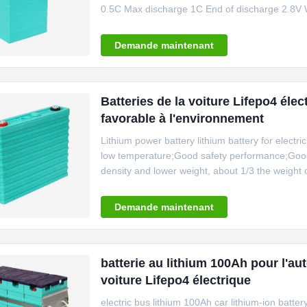
0.5C Max discharge 1C End of discharge 2.8V 
Weight 2.3kg Dimensions 126×46×223mm Basic P
discharge current is 10C for 2 seconds. 2. Go
Demande maintenant
Batteries de la voiture Lifepo4 éle
favorable à l'environnement
Lithium power battery lithium battery for ele
low temperature;Good safety performance;Good 
density and lower weight, about 1/3 the weight o
contaminating, no rare metal. No memory effect,
under collision. Low self-discharge and good
Demande maintenant
batterie au lithium 100Ah pour l'au
voiture Lifepo4 électrique
electric bus lithium 100Ah car lithium-ion batte