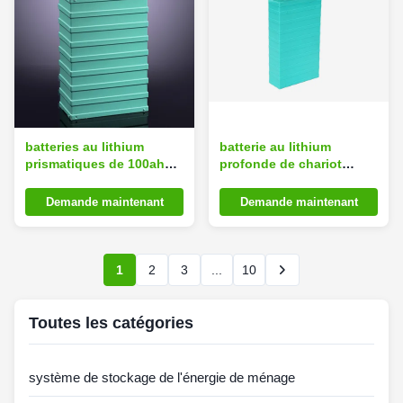
batteries au lithium
batterie au lithium
prismatiques de 100ah
profonde de chariot
EV, batterie d'ion de
élévateur du cycle
lithium Lifepo4 pour le
3.2V100Ah, batterie d'ion
Demande maintenant
Demande maintenant
vélo électrique
de lithium Lifepo4
1
2
3
...
10
Toutes les catégories
système de stockage de l'énergie de ménage