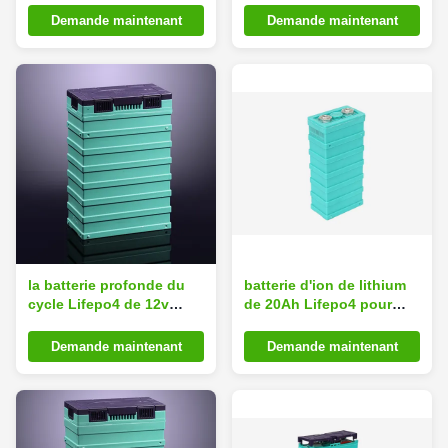
pour des véhicules
batterie d'ion de lithium
Demande maintenant
Demande maintenant
électriques
d'EV
la batterie profonde du
batterie d'ion de lithium
cycle Lifepo4 de 12v
de 20Ah Lifepo4 pour
60ah/la batterie ion de
EV/système électrique de
lithium emballe avec 3000
Storge de scooter/
Demande maintenant
Demande maintenant
cycles
énergie