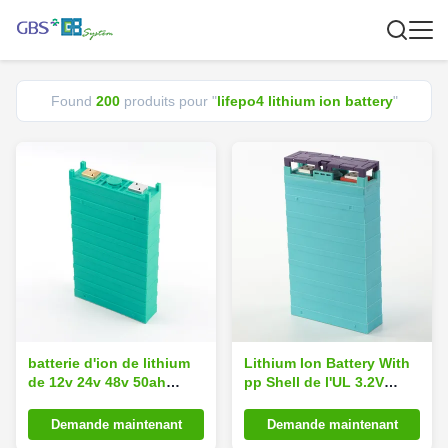
Found
200
produits pour "
lifepo4 lithium ion battery
"
batterie d'ion de lithium
Lithium Ion Battery With
de 12v 24v 48v 50ah
pp Shell de l'UL 3.2V
100ah 200ah 300ah
75Ah LiFePO4
lifepo4
Demande maintenant
Demande maintenant