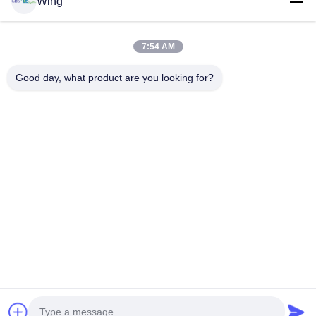
Wing
Produits
Vidéos
Le Spectacle VR
7:54 AM
À Propos De Nous
Good day, what product are you looking for?
Visite De L'usine
Contrôle De La Qualité
Nous Contacter
Demandez Un Devis
Zhejiang GBS Energy Co., Ltd.
86-574-58122572
winglan@gbsystem.com
Follow Us
© 2026 Zhejiang GBS Energy Co., Ltd.. All Rights Reserved.