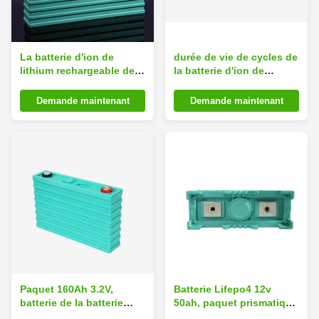
La batterie d'ion de
durée de vie de cycles de
lithium rechargeable de
la batterie d'ion de
24v 400Ah Lifepo4
lithium de 3.2volt Lifepo4
emballe pour le système
3000 favorable à
Demande maintenant
Demande maintenant
solaire
l'environnement
Paquet 160Ah 3.2V,
Batterie Lifepo4 12v
batterie de la batterie
50ah, paquet prismatique
Lifepo4 d'ion de lithium
de cycle profond de