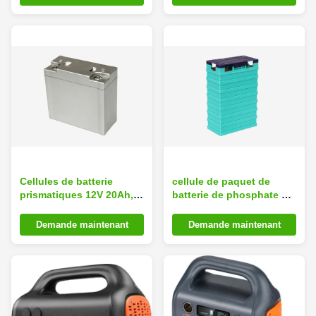
ménage
Cellules de batterie
cellule de paquet de
prismatiques 12V 20Ah,
batterie de phosphate de
batterie d'ion de lithium
fer de lithium de 3.2V
de bateau d'ion de
60Ah pour la
Demande maintenant
Demande maintenant
lithium
moto/marine/rv