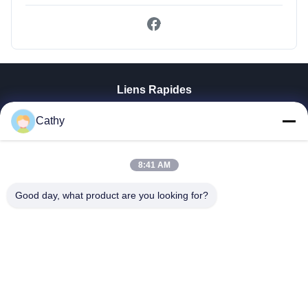
Liens Rapides
À La Maison
Cathy
Produits
Vidéos
Le Spectacle VR
8:41 AM
À Propos De Nous
Good day, what product are you looking for?
Visite De L'usine
Contrôle De La Qualité
Nous Contacter
Demandez Un Devis
Zhejiang GBS Energy Co., Ltd.