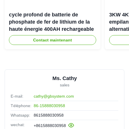
cycle profond de batterie de
3KW 4K
phosphate de fer de lithium de la
empilan
haute énergie 400AH rechargeable
alternat
l'énerg
Contact maintenant
Ms. Cathy
sales
E-mail:
cathy@gbsystem.com
Téléphone:
86-15888030958
Whatsapp:
8615888030958
wechat:
+8615888030958