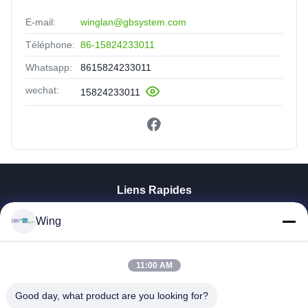
E-mail:
winglan@gbsystem.com
Téléphone:
86-15824233011
Whatsapp:
8615824233011
wechat:
15824233011
Liens Rapides
À La Maison
Wing
Produits
Vidéos
Le Spectacle VR
11:00 AM
À Propos De Nous
Good day, what product are you looking for?
Visite De L'usine