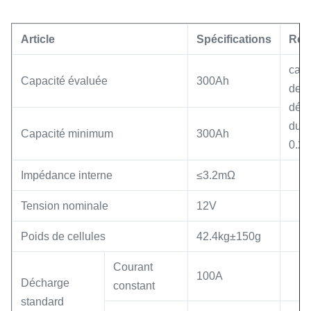
Article
Spécifications
Rem
capa
Capacité évaluée
300Ah
de
déc
du t
Capacité minimum
300Ah
0.2
Impédance interne
≤3.2mΩ
Tension nominale
12V
Poids de cellules
42.4kg±150g
Courant
100A
Décharge
constant
standard