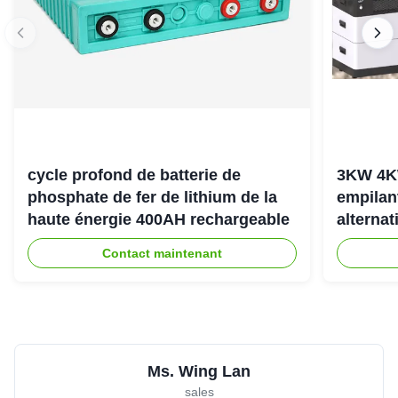
cycle profond de batterie de
3KW 4K
phosphate de fer de lithium de la
empilan
haute énergie 400AH rechargeable
alternat
l'énerg
Contact maintenant
Ms. Wing Lan
sales