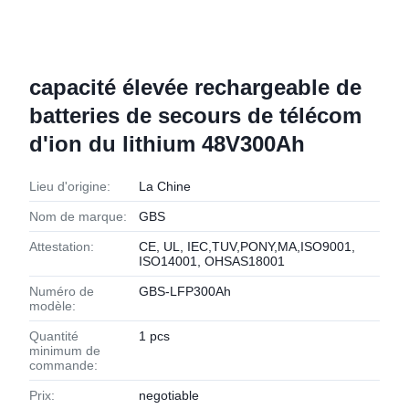
capacité élevée rechargeable de
batteries de secours de télécom
d'ion du lithium 48V300Ah
Lieu d'origine:
La Chine
Nom de marque:
GBS
Attestation:
CE, UL, IEC,TUV,PONY,MA,ISO9001,
ISO14001, OHSAS18001
Numéro de
GBS-LFP300Ah
modèle:
Quantité
1 pcs
minimum de
commande:
Prix:
negotiable