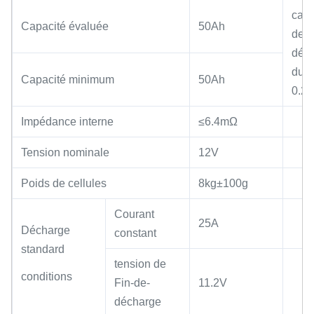
capa
Capacité évaluée
50Ah
de
déc
du t
Capacité minimum
50Ah
0.2
Impédance interne
≤6.4mΩ
Tension nominale
12V
Poids de cellules
8kg±100g
Courant
25A
Décharge
constant
standard
tension de
conditions
Fin-de-
11.2V
décharge