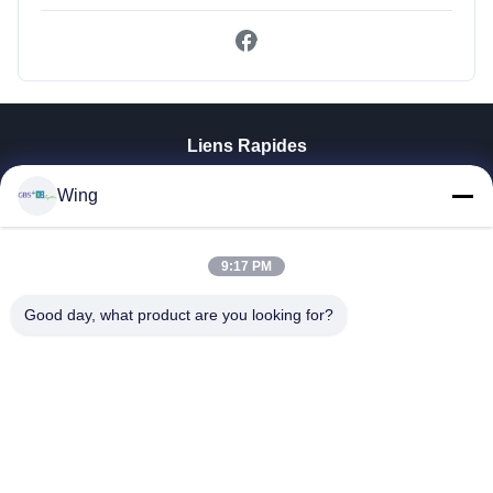
Liens Rapides
À La Maison
Wing
Produits
Vidéos
Le Spectacle VR
9:17 PM
À Propos De Nous
Good day, what product are you looking for?
Visite De L'usine
Contrôle De La Qualité
Nous Contacter
Demandez Un Devis
Zhejiang GBS Energy Co., Ltd.