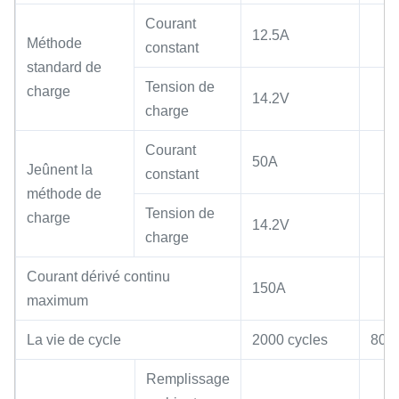
Courant
12.5A
Méthode
constant
standard de
Tension de
charge
14.2V
charge
Courant
50A
Jeûnent la
constant
méthode de
Tension de
charge
14.2V
charge
Courant dérivé continu
150A
maximum
La vie de cycle
2000 cycles
80%
Remplissage