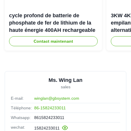
cycle profond de batterie de
3KW 4K
phosphate de fer de lithium de la
empilan
haute énergie 400AH rechargeable
alternat
l'énerg
Contact maintenant
Ms. Wing Lan
sales
E-mail:
winglan@gbsystem.com
Téléphone:
86-15824233011
Whatsapp:
8615824233011
wechat:
15824233011