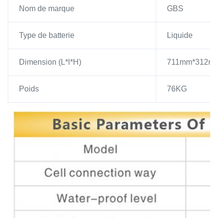
Nom de marque
GBS
Type de batterie
Liquide
Dimension (L*l*H)
711mm*312m
Poids
76KG