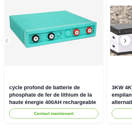
cycle profond de batterie de
3KW 4K
phosphate de fer de lithium de la
empilan
haute énergie 400AH rechargeable
alternat
l'énerg
Contact maintenant