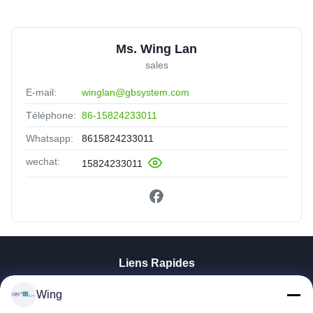
Ms. Wing Lan
sales
E-mail:
winglan@gbsystem.com
Téléphone:
86-15824233011
Whatsapp:
8615824233011
wechat:
15824233011
Liens Rapides
À La Maison
Wing
Produits