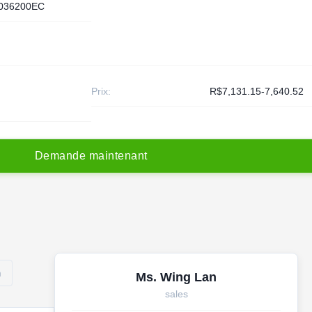
036200EC
Prix:
R$7,131.15-7,640.52
D
e
m
a
n
d
e
m
a
i
n
t
e
n
a
n
t
m
Ms. Wing Lan
sales