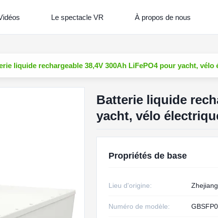
Vidéos
Le spectacle VR
À propos de nous
erie liquide rechargeable 38,4V 300Ah LiFePO4 pour yacht, vélo 
Batterie liquide re
yacht, vélo électriq
Propriétés de base
Lieu d'origine:
Zhejiang
Numéro de modèle:
GBSFP0