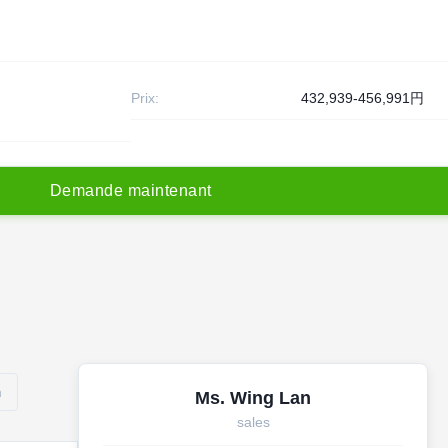
Prix:
432,939-456,991円
D
e
m
a
n
d
e
m
a
i
n
t
e
n
a
n
t
m
Ms. Wing Lan
sales