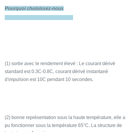
Pourquoi choisissez-nous
Décharge
1C
maximum
(1) sortie avec le rendement élevé : Le courant dérivé
standard est 0.3C-0.8C, courant dérivé instantané
Décharge
3C (10s)
d'impulsion est 10C pendant 10 secondes.
instantanée
(2) bonne représentation sous la haute température, elle a
Fin de décharge
pu fonctionner sous la température 65°C. La structure de
2.9V