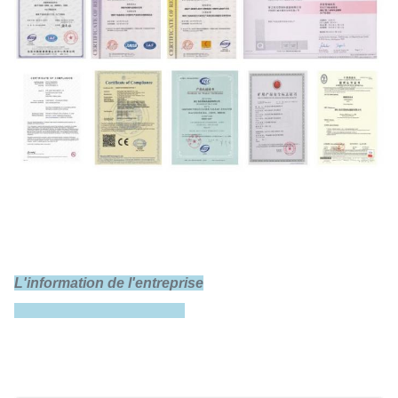
Tension nominale
3.2V
Impédance interne
≤0.35mΩ
L'information de l'entreprise
Charge standard
0.25C