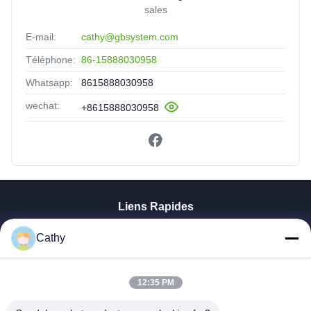
sales
E-mail:
cathy@gbsystem.com
Téléphone:
86-15888030958
Whatsapp:
8615888030958
wechat:
+8615888030958
Liens Rapides
À La Maison
Cathy
Produits
Vidéos
12:35 PM
Le Spectacle VR
À Propos De Nous