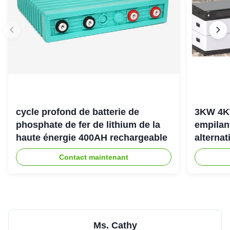
cycle profond de batterie de
3KW 4K
phosphate de fer de lithium de la
empilan
haute énergie 400AH rechargeable
alternat
l'énerg
Contact maintenant
Ms. Cathy