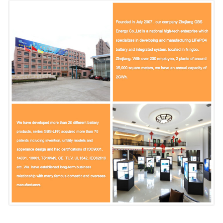
Charge rapide
1C
Extrémité de charge
3.55V
Décharge standard
0.5C