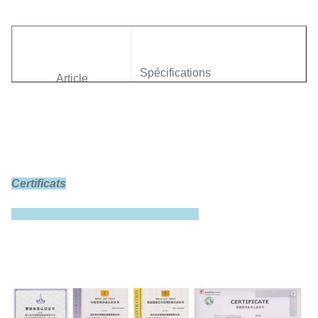
Spécifications
Article
Modèle
GBS-LFP200Ah-C
Certificats
Capacité évaluée
200Ah