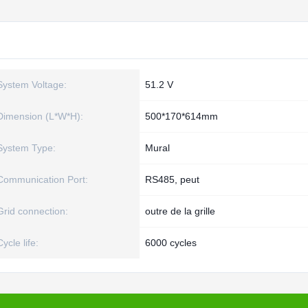
System Voltage:
51.2 V
Dimension (L*W*H):
500*170*614mm
System Type:
Mural
Communication Port:
RS485, peut
Grid connection:
outre de la grille
Cycle life:
6000 cycles