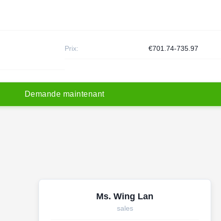
Prix:
€701.74-735.97
D
e
m
a
n
d
e
m
a
i
n
t
e
n
a
n
t
Ms. Wing Lan
sales