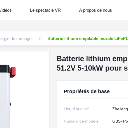
Vidéos
Le spectacle VR
À propos de nous
nergie de ménage
Batterie lithium empilable murale LiFe
Batterie lithium em
51.2V 5-10kW pour s
Propriétés de base
Lieu d'origine:
Zhejiang
Numéro de modèle:
GBSFP5