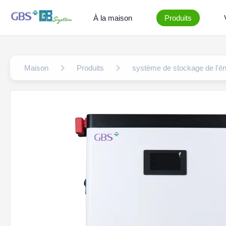
À la maison
Produits
Maison
Produits
système de stockage de l'é