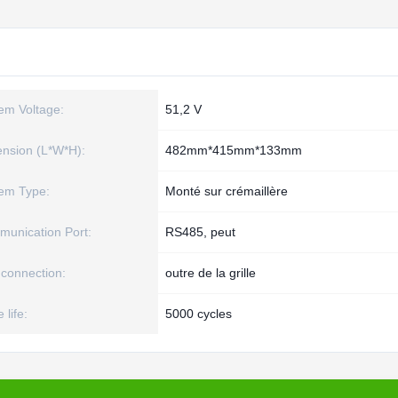
em Voltage:
51,2 V
nsion (L*W*H):
482mm*415mm*133mm
em Type:
Monté sur crémaillère
unication Port:
RS485, peut
 connection:
outre de la grille
 life:
5000 cycles