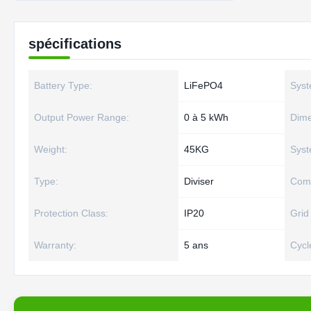
spécifications
Battery Type:
LiFePO4
Syst
Output Power Range:
0 à 5 kWh
Dime
Weight:
45KG
Syst
Type:
Diviser
Comm
Protection Class:
IP20
Grid
Warranty:
5 ans
Cycle