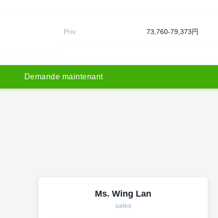
Prix:
73,760-79,373円
D
e
m
a
n
d
e
m
a
i
n
t
e
n
a
n
t
Ms. Wing Lan
sales