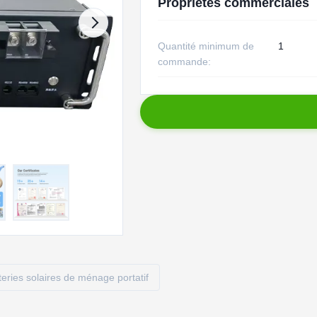
Propriétés commerciales
Quantité minimum de
1
commande:
teries solaires de ménage portatif