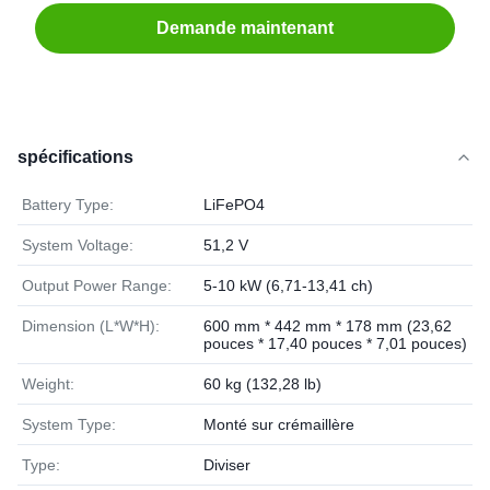
Demande maintenant
spécifications
Battery Type:
LiFePO4
System Voltage:
51,2 V
Output Power Range:
5-10 kW (6,71-13,41 ch)
Dimension (L*W*H):
600 mm * 442 mm * 178 mm (23,62
pouces * 17,40 pouces * 7,01 pouces)
Weight:
60 kg (132,28 lb)
System Type:
Monté sur crémaillère
Type:
Diviser