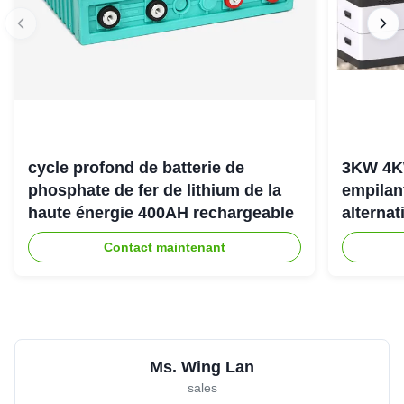
cycle profond de batterie de
3KW 4K
phosphate de fer de lithium de la
empilan
haute énergie 400AH rechargeable
alternat
l'énerg
Contact maintenant
Ms. Wing Lan
sales