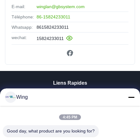
E-mail:
winglan@gbsystem.com
Téléphone:
86-15824233011
Whatsapp:
8615824233011
wechat:
15824233011
Liens Rapides
À La Maison
Wing
Produits
Vidéos
Le Spectacle VR
4:45 PM
À Propos De Nous
Good day, what product are you looking for?
Visite De L'usine