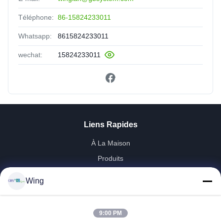
Téléphone:
86-15824233011
Whatsapp:
8615824233011
wechat:
15824233011
Liens Rapides
À La Maison
Produits
Vidéos
Wing
Le Spectacle VR
À Propos De Nous
9:00 PM
Visite De L'usine