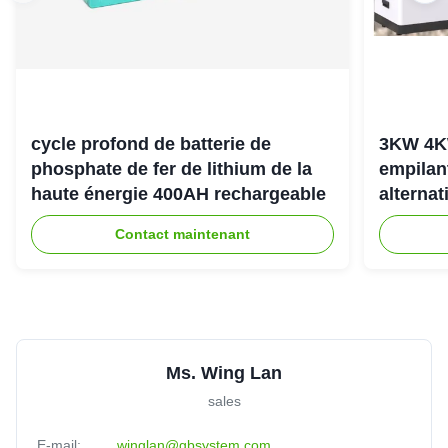
cycle profond de batterie de
3KW 4K
phosphate de fer de lithium de la
empilan
haute énergie 400AH rechargeable
alternat
l'énerg
Contact maintenant
Ms. Wing Lan
sales
E-mail:
winglan@gbsystem.com